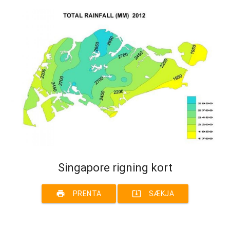
Singapore rigning kort
print
system_update_alt
PRENTA
SÆKJA