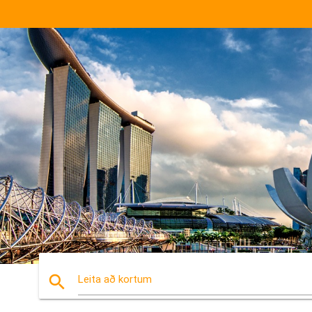
search
Leita að kortum